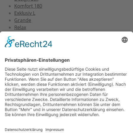
Komfort 180
Exklusiv L
Grande
Relax
Service
Versand und Montage
Zertifizierung
Gewährleistung
FAQs
Downloads
Unternehmen
Über uns
FAQs