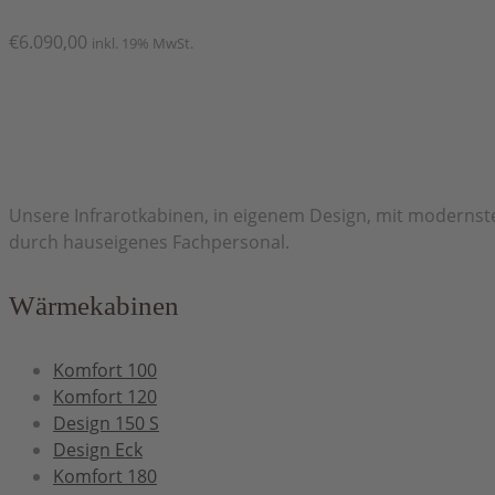
€
6.090,00
inkl. 19% MwSt.
Herzlich Willkommen bei H&H Infrarot
Unsere Infrarotkabinen, in eigenem Design, mit modernste
durch hauseigenes Fachpersonal.
Wärmekabinen
Komfort 100
Komfort 120
Design 150 S
Design Eck
Komfort 180