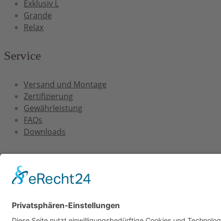
Exklusiv L
Grande
Relax
Service
Versand und Montage
Zertifizierung
Gewährleistung
FAQs
Downloads
Unternehmen
Über uns
FAQs
Kontakt