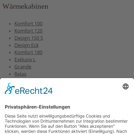
Wärmekabinen
Komfort 100
Komfort 120
Design 150 S
Design Eck
Komfort 180
Exklusiv L
Grande
Relax
Service
Versand und Montage
Zertifizierung
Gewährleistung
FAQs