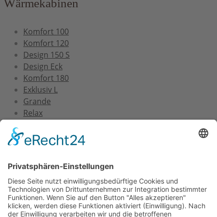
Wärmekabinen
Komfort 100
Komfort 120
Design 150 S
Design Eck
Komfort 180
Exklusiv L
Grande
Relax
Service
Versand und Montage
Zertifizierung
Gewährleistung
FAQs
Downloads