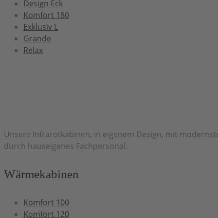
Design Eck
Komfort 180
Exklusiv L
Grande
Relax
Herzlich Willkommen bei H&H Infrarot
Unsere Infrarotkabinen, in eigenem Design, mit modernste
durch hauseigenes Fachpersonal.
Wärmekabinen
Komfort 100
Komfort 120