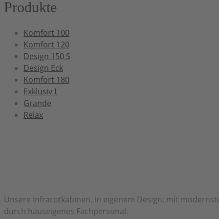
Produkte
Komfort 100
Komfort 120
Design 150 S
Design Eck
Komfort 180
Exklusiv L
Grande
Relax
Herzlich Willkommen bei H&H Infrarot
Unsere Infrarotkabinen, in eigenem Design, mit modernste
durch hauseigenes Fachpersonal.