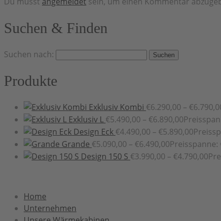
Du musst
angemeldet
sein, um einen Kommentar abzuge
Suchen & Finden
Suchen nach:
Produkte
Exklusiv Kombi
€
6.290,00
–
€
6.790,0
Exklusiv L
€
5.490,00
–
€
6.890,00
Preisspan
Design Eck
€
4.490,00
–
€
5.890,00
Preissp
Grande
€
5.090,00
–
€
6.490,00
Preisspanne: 
Design 150 S
€
3.990,00
–
€
4.790,00
Pre
Home
Unternehmen
Unsere Wärmekabinen