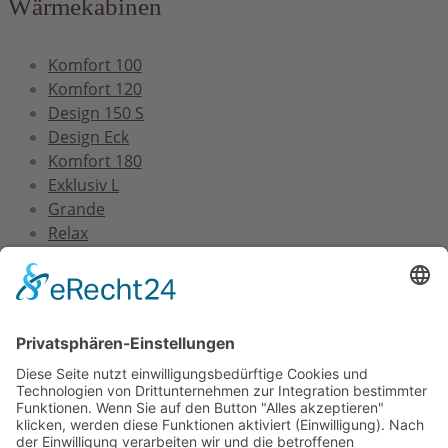
Wärmekabinen
Komfort 100
Komfort 120
Design 150 S
Design Eck
Komfort 180
Exklusiv L
Grande
Relax
Service
Versand und Montage
Zertifizierung
Gewährleistung
FAQs
Downloads