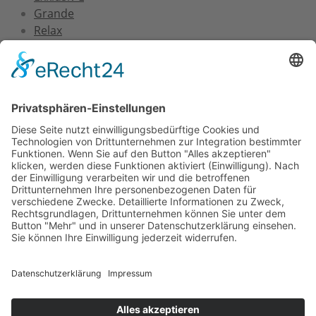
Grande
Relax
Service
Versand und Montage
Zertifizierung
Gewährleistung
FAQs
Downloads
Unternehmen
Über uns
FAQs
Kontakt
AGB