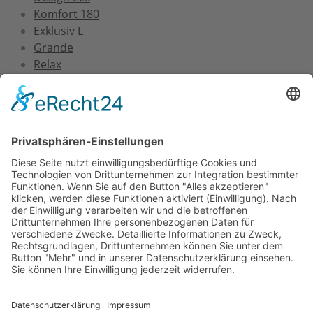
Komfort 180
Exklusiv L
Grande
Relax
Service
Versand und Montage
Zertifizierung
Gewährleistung
FAQs
Downloads
Unternehmen
Über uns
FAQs