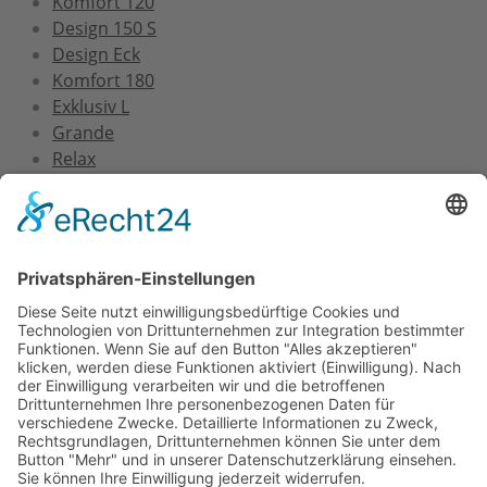
Komfort 120
Design 150 S
Design Eck
Komfort 180
Exklusiv L
Grande
Relax
Service
Versand und Montage
Zertifizierung
Gewährleistung
FAQs
Downloads
Unternehmen