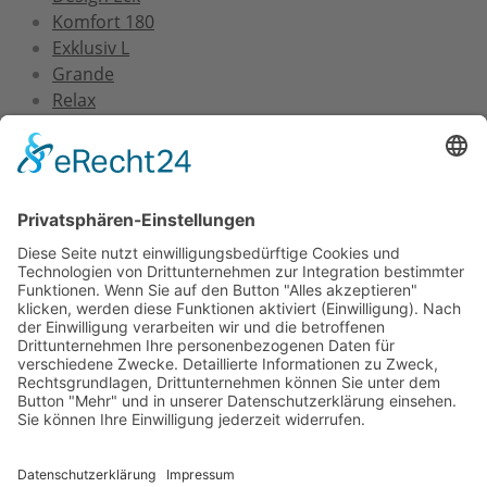
Komfort 180
Exklusiv L
Grande
Relax
Service
Versand und Montage
Zertifizierung
Gewährleistung
FAQs
Downloads
Unternehmen
Über uns
FAQs