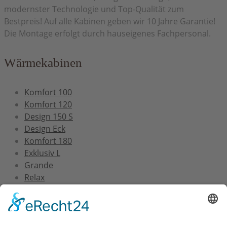
modernster Technologie und Top-Qualität zum
Bestpreis! Auf alle Kabinen geben wir 10 Jahre Garantie!
Die Montage erfolgt durch hauseigenes Fachpersonal.
Wärmekabinen
Komfort 100
Komfort 120
Design 150 S
Design Eck
Komfort 180
Exklusiv L
Grande
Relax
Service