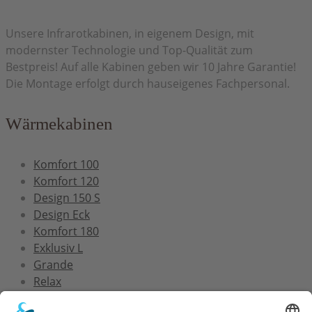
Unsere Infrarotkabinen, in eigenem Design, mit
modernster Technologie und Top-Qualität zum
Bestpreis! Auf alle Kabinen geben wir 10 Jahre Garantie!
Die Montage erfolgt durch hauseigenes Fachpersonal.
Wärmekabinen
Komfort 100
Komfort 120
Design 150 S
Design Eck
Komfort 180
Exklusiv L
Grande
Relax