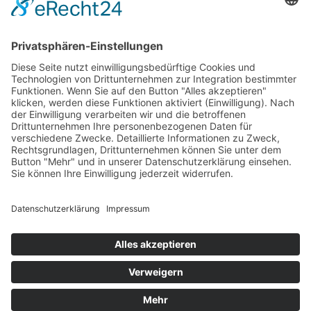
Service
Versand und Montage
Zertifizierung
Gewährleistung
FAQs
Downloads
Unternehmen
Über uns
FAQs
Kontakt
AGB
Datenschutz
Impressum
Copyright © 2018 by HH Infrarot