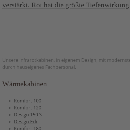
verstärkt. Rot hat die größte Tiefenwirkung
Herzlich Willkommen bei H&H Infrarot
Unsere Infrarotkabinen, in eigenem Design, mit modernste
durch hauseigenes Fachpersonal.
Wärmekabinen
Komfort 100
Komfort 120
Design 150 S
Design Eck
Komfort 180